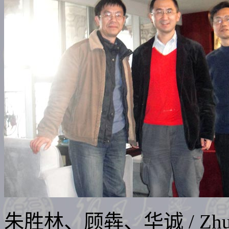
朱胜林、顾犇、华诚
/ Zh